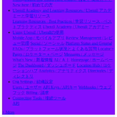
New here / 初めての方
Uberall Academy and Learning Resources / Uberall アカデ
ミーと学習リソース
Learning Resources - Best Practices / 学習リソース - ベス
トプラクティス
Uberall Academy / Uberall アカデミー
Using Uberall / Uberallの使用
Mobile App / モバイルアプリ
Review Management / レビ
ュー管理
Social / ソーシャル
Platform Status and General
FAQs / プラットフォーム状況とよくある質問
Locator +
Pages / ロケーター＋ページ
Messages / メッセージ
What's New / 新着情報
AI / ＡＩ
Homepage / ホームペー
ジ
The Dashboard / ダッシュボード
Location Hub / ロケ
ーションハブ
Analytics / アナリティクス
Directories / デ
ィレクトリ
Org Settings / 組織設定
Users / ユーザー
API Keys / APIキー
Webhooks / ウェブ
フック
Billing / 請求
Connecting Tools / 接続ツール
API
+ More