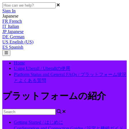
Sign In
Japanese
FR
French
IT
Italian
JP
Japanese
DE
German
US
English (US)
ES
Spanish
Home
Using Uberall / Uberallの使用
Platform Status and General FAQs / プラットフォーム状況
とよくある質問
プラットフォームの紹介
Getting Started / はじめに
Configuration and Connection Guides / 設定と接続ガイド